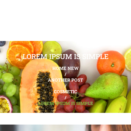
LOREM IPSUM IS SIMPLE
HOME NEW
/
ANOTHER POST
/
COSMETIC
/
LOREM IPSUM IS SIMPLE