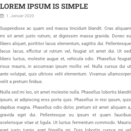
LOREM IPSUM IS SIMPLE
1. Januar 2020
Suspendisse ac quam sed massa tincidunt blandit. Cras aliquam
mi sit amet justo rutrum, at dignissim massa gravida. Donec eu
libero aliquet, porttitor lacus elementum, sagittis dui. Pellentesque
lacus lacus, efficitur ut rutrum vel, feugiat sit amet dui. Ut sed
libero luctus, molestie augue et, vehicula odio. Phasellus feugiat
risus mauris, in accumsan ipsum mollis vel. Nulla cursus dui ut
ante volutpat, quis ultrices velit elementum. Vivamus ullamcorper
velit a pretium finibus.
Nulla sed mi leo, sit amet molestie nulla. Phasellus lobortis blandit
ipsum, at adipiscing eros porta quis. Phasellus in nisi ipsum, quis
dapibus magna. Phasellus odio dolor, pretium sit amet aliquam a,
gravida eget dui. Pellentesque eu ipsum et quam faucibus
scelerisque vitae ut ligula. Ut luctus fermentum commodo. Mauris
eget justo turpis, eget fringilla mi. Duis lobortis cursus mi vel