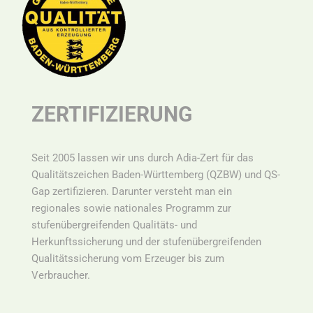
ZERTIFIZIERUNG
Seit 2005 lassen wir uns durch Adia-Zert für das
Qualitätszeichen Baden-Württemberg (QZBW) und QS-
Gap zertifizieren. Darunter versteht man ein
r
egionales sowie nationales Programm zur
stufenübergreifenden Qualitäts- und
Herkunftssicherung und der stufenübergreifenden
Qualitätssicherung vom Erzeuger bis zum
Verbraucher.