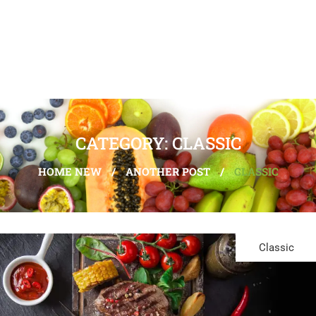
CATEGORY: CLASSIC
HOME NEW
/
ANOTHER POST
/
CLASSIC
Classic