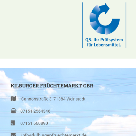
KILBURGER FRÜCHTEMARKT GBR
Cannonstraße 3, 71384 Weinstadt
07151 2564346
07151 660890
info@kilburger-fruechtemarkt.de