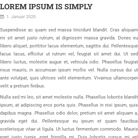
LOREM IPSUM IS SIMPLY
1. Januar 2020
Suspendisse ac quam sed massa tincidunt blandit. Cras aliquam
mi sit amet justo rutrum, at dignissim massa gravida. Donec eu
libero aliquet, porttitor lacus elementum, sagittis dui. Pellentesque
lacus lacus, efficitur ut rutrum vel, feugiat sit amet dui. Ut sed
libero luctus, molestie augue et, vehicula odio. Phasellus feugiat
risus mauris, in accumsan ipsum mollis vel. Nulla cursus dui ut
ante volutpat, quis ultrices velit elementum. Vivamus ullamcorper
velit a pretium finibus.
Nulla sed mi leo, sit amet molestie nulla. Phasellus lobortis blandit
ipsum, at adipiscing eros porta quis. Phasellus in nisi ipsum, quis
dapibus magna. Phasellus odio dolor, pretium sit amet aliquam a,
gravida eget dui. Pellentesque eu ipsum et quam faucibus
scelerisque vitae ut ligula. Ut luctus fermentum commodo. Mauris
eget justo turpis, eget fringilla mi. Duis lobortis cursus mi vel