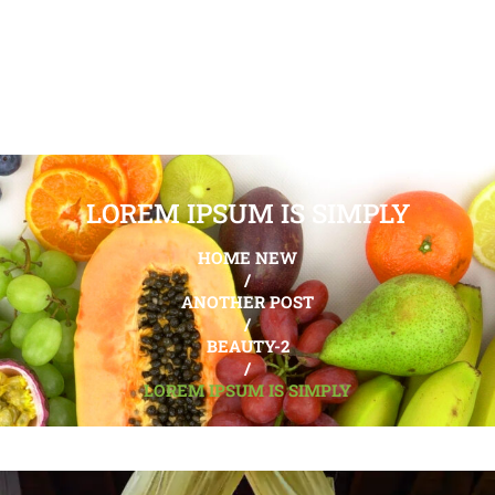
LOREM IPSUM IS SIMPLY
HOME NEW
/
ANOTHER POST
/
BEAUTY-2
/
LOREM IPSUM IS SIMPLY