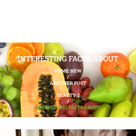
INTERESTING FACTS ABOUT
HOME NEW
/
ANOTHER POST
/
BEAUTY-2
/
INTERESTING FACTS ABOUT