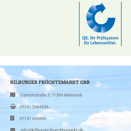
KILBURGER FRÜCHTEMARKT GBR
Cannonstraße 3, 71384 Weinstadt
07151 2564346
07151 660890
info@kilburger-fruechtemarkt.de