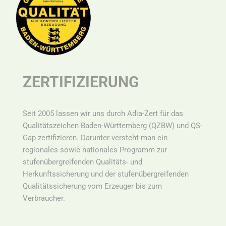
ZERTIFIZIERUNG
Seit 2005 lassen wir uns durch Adia-Zert für das
Qualitätszeichen Baden-Württemberg (QZBW) und QS-
Gap zertifizieren. Darunter versteht man ein
r
egionales sowie nationales Programm zur
stufenübergreifenden Qualitäts- und
Herkunftssicherung und der stufenübergreifenden
Qualitätssicherung vom Erzeuger bis zum
Verbraucher.