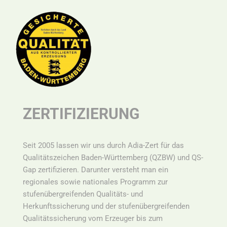
ZERTIFIZIERUNG
Seit 2005 lassen wir uns durch Adia-Zert für das
Qualitätszeichen Baden-Württemberg (QZBW) und QS-
Gap zertifizieren. Darunter versteht man ein
r
egionales sowie nationales Programm zur
stufenübergreifenden Qualitäts- und
Herkunftssicherung und der stufenübergreifenden
Qualitätssicherung vom Erzeuger bis zum