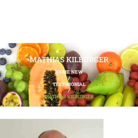
MATHIAS KILBURGER
HOME NEW
/
TESTIMONIAL
/
MATHIAS KILBURGER