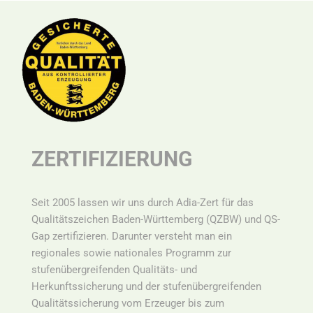
ZERTIFIZIERUNG
Seit 2005 lassen wir uns durch Adia-Zert für das
Qualitätszeichen Baden-Württemberg (QZBW) und QS-
Gap zertifizieren. Darunter versteht man ein
r
egionales sowie nationales Programm zur
stufenübergreifenden Qualitäts- und
Herkunftssicherung und der stufenübergreifenden
Qualitätssicherung vom Erzeuger bis zum