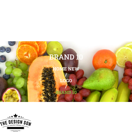
BRAND 10
HOME NEW
/
LOGO
/
BRAND 10