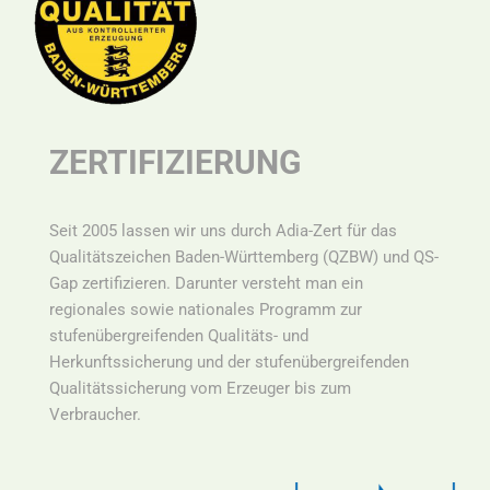
ZERTIFIZIERUNG
Seit 2005 lassen wir uns durch Adia-Zert für das
Qualitätszeichen Baden-Württemberg (QZBW) und QS-
Gap zertifizieren. Darunter versteht man ein
r
egionales sowie nationales Programm zur
stufenübergreifenden Qualitäts- und
Herkunftssicherung und der stufenübergreifenden
Qualitätssicherung vom Erzeuger bis zum
Verbraucher.