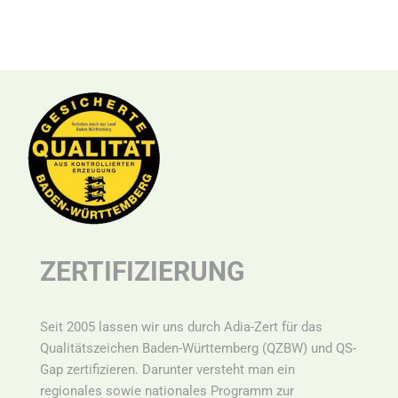
ZERTIFIZIERUNG
Seit 2005 lassen wir uns durch Adia-Zert für das
Qualitätszeichen Baden-Württemberg (QZBW) und QS-
Gap zertifizieren. Darunter versteht man ein
r
egionales sowie nationales Programm zur