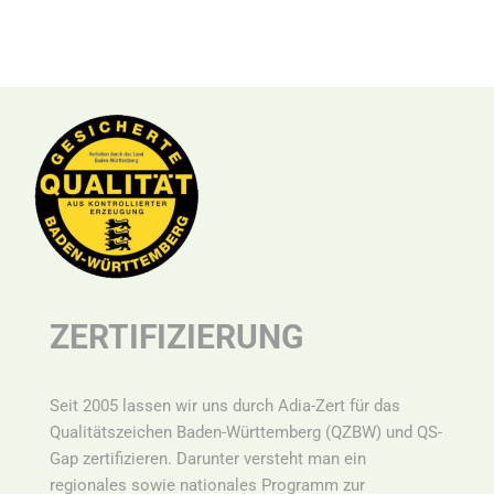
ZERTIFIZIERUNG
Seit 2005 lassen wir uns durch Adia-Zert für das
Qualitätszeichen Baden-Württemberg (QZBW) und QS-
Gap zertifizieren. Darunter versteht man ein
r
egionales sowie nationales Programm zur