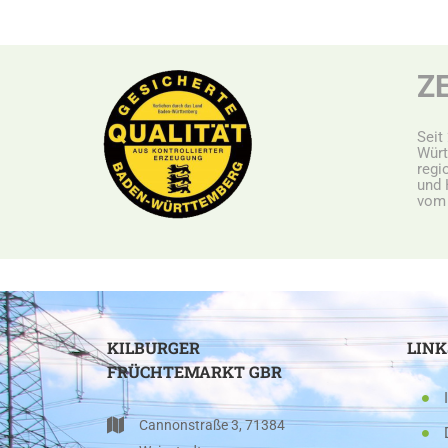
Z
Seit
Würt
r
egi
und 
vom 
KILBURGER
LINK
FRÜCHTEMARKT GBR
Cannonstraße 3, 71384