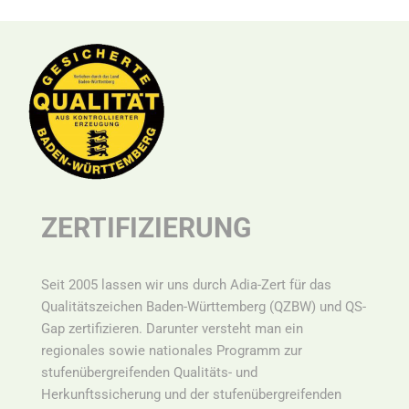
ZERTIFIZIERUNG
Seit 2005 lassen wir uns durch Adia-Zert für das
Qualitätszeichen Baden-Württemberg (QZBW) und QS-
Gap zertifizieren. Darunter versteht man ein
r
egionales sowie nationales Programm zur
stufenübergreifenden Qualitäts- und
Herkunftssicherung und der stufenübergreifenden